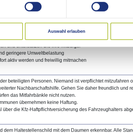
bereits Mitfahrbänkle.
Auswahl erlauben
er Registrierung nötig, spontan gemeinsam fahren
en und unterstützen Sie Ihre Mitbürger
und geringere Umweltbelastung
fort aktiv werden und freiwillig mitmachen
t der beteiligten Personen. Niemand ist verpflichtet mitzufahr
eiterter Nachbarschaftshilfe. Gehen Sie daher freundlich und r
rfen das Mitfahrbänkle nicht nutzen.
Kommunen übernehmen keine Haftung.
l über die Kfz-Haftpflichtversicherung des Fahrzeughalters abge
und dem Haltestellenschild mit dem Daumen erkennbar. Alle Sta