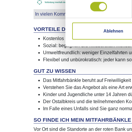
In vielen Kommunen des Ostalbkreises gibt es 
VORTEILE DER MITFAHRBANK
Ablehnen
Kostenlos und einfach: keine Fahrkarte od
Sozial: begegnen Sie hilfsbereiten Mensch
Umweltfreundlich: weniger Einzelfahrten 
Flexibel und unbürokratisch: jeder kann so
GUT ZU WISSEN
Das Mitfahrbänkle beruht auf Freiwilligkei
Verstehen Sie das Angebot als eine Art erw
Kinder und Jugendliche unter 14 Jahren dü
Der Ostalbkreis und die teilnehmenden 
Im Falle eines Unfalls sind Sie ganz norma
SO FINDE ICH MEIN MITFAHRBÄNKLE
Vor Ort sind die Standorte an der roten Bank 