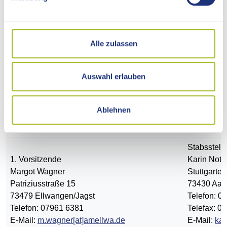
Anregungen oder wollen Sie mehr über den
Kreisseniorenrat Ostalb e.V. erfahren? Dann melden Sie
sich einfach bei uns. Den Mitgliedsantrag finden Sie im
Alle zulassen
Downloadbereich.
Wir freuen uns über neue Mitglieder.
Auswahl erlauben
KONTAKT
Ablehnen
Kontaktste
Kreisseniorenrat Ostalb e.V.
Landratsa
Stabsstell
1. Vorsitzende
Karin Noth
Margot Wagner
Stuttgarter
Patriziusstraße 15
73430 Aal
73479 Ellwangen/Jagst
Telefon: 0
Telefon: 07961 6381
Telefax: 0
E-Mail:
m.wagner[at]amellwa.de
E-Mail:
kar