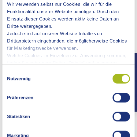
Versorgung und Pflege, Betreuung durch An- und
Wir verwenden selbst nur Cookies, die wir für die
Zugehörige sowie gesellschaftlicher Zusammenhalt.
Funktionalität unserer Website benötigen. Durch den
Vernetzung und Austausch bestehender Organisationen im
Einsatz dieser Cookies werden aktiv keine Daten an
Landkreis.
Dritte weitergegeben.
Öffentlichkeitsarbeit
Jedoch sind auf unserer Website Inhalte von
Förderung eines generationenübergreifenden Miteinanders.
Drittanbietern eingebunden, die möglicherweise Cookies
Einrichtung von Seniorenräten in allen Städten und
für Marketingzwecke verwenden.
Gemeinden, um eine wirksame Beteiligung an kommunalen
Welche Cookies im Einzelnen zur Anwendung kommen,
Entscheidungsprozessen zu ermöglichen.
finden Sie unter dem Reiter „Details“ und in unserer
Datenschutzerklärung »
.
Einwilligungsauswahl
MITGLIEDER
Notwendig
+497
Städte und Kommunen im Ostalbkreis
Seniorenräte in Städten und Gemeinden
Präferenzen
Organisationen und Initiativen in der Seniorenarbeit
Vereine
Einrichtungen der Altenhilfe
Statistiken
Einzelpersonen
Marketing
Wollen Sie aktiv mitgestalten, haben Sie Fragen oder