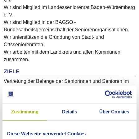
Wir sind Mitglied im Landesseniorenrat Baden-Württemberg
e. V.
Wir sind Mitglied in der BAGSO -
Bundesarbeitsgemeinschaft der Seniorenorganisationen.
Wir unterstützen die Gründung von Stadt- und
Ortsseniorenräten.
Wir arbeiten mit dem Landkreis und allen Kommunen
zusammen.
ZIELE
Vertretung der Belange der Seniorinnen und Senioren im
Kreistag, in Kommunalverwaltungen sowie in staatlichen
und kirchlichen Institutionen.
Mitarbeit bei der Sozialplanung im Bereich Altenhilfe sowie
bei der Bewältigung der Aufgaben des demografischen
Zustimmung
Details
Über Cookies
Wandels im Ostalbkreis.
Initiativen zu den Themen soziale Teilhabe, Mobilität,
Sicherheit, Digitalisierung, Wohnen, medizinische
Diese Webseite verwendet Cookies