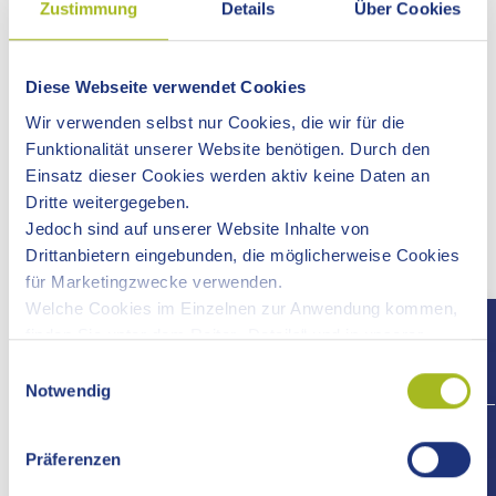
Zustimmung
Details
Über Cookies
Formulare und weitere Angebote
Diese Webseite verwendet Cookies
Voraussetzungen
Wir verwenden selbst nur Cookies, die wir für die
Funktionalität unserer Website benötigen. Durch den
Verfahrensablauf
Einsatz dieser Cookies werden aktiv keine Daten an
Dritte weitergegeben.
Jedoch sind auf unserer Website Inhalte von
Fristen
Drittanbietern eingebunden, die möglicherweise Cookies
für Marketingzwecke verwenden.
Erforderliche Unterlagen
Welche Cookies im Einzelnen zur Anwendung kommen,
finden Sie unter dem Reiter „Details“ und in unserer
Datenschutzerklärung »
.
Kosten
Einwilligungsauswahl
Notwendig
+497
Vertiefende Informationen
Präferenzen