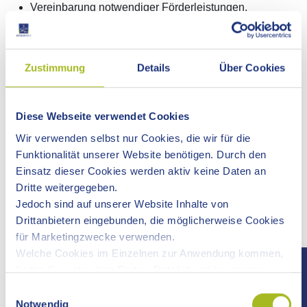
Vereinbarung notwendiger Förderleistungen.
Information über weitergehende Beratungsangebote
und Dienstleistungen.
Zustimmung
Details
Über Cookies
WELCHE HILFEN KÖNNEN SIE BEKOMMEN?
Wir unterstützten Sie dabei, einen Ausbildungs- oder
Diese Webseite verwendet Cookies
Arbeitsplatz zu finden. In einem ausführlichen Gespräch
erarbeitet Ihre persönliche Ansprechperson gemeinsam mit
Wir verwenden selbst nur Cookies, die wir für die
Ihnen einen Kooperationsplan. Darin
Funktionalität unserer Website benötigen. Durch den
werden alle Schritte festgelegt, die Ihre Chancen auf
Einsatz dieser Cookies werden aktiv keine Daten an
dem Ausbildungs-, oder Arbeitsmarkt erhöhen
Dritte weitergegeben.
werden nach den Grundsätzen "Fördern und Fordern"
Jedoch sind auf unserer Website Inhalte von
die Eingliederungsleistungen und Ihre persönlichen
Drittanbietern eingebunden, die möglicherweise Cookies
Aufgaben und Pflichten festgehalten
für Marketingzwecke verwenden.
Welche Cookies im Einzelnen zur Anwendung kommen,
Die einzelnen Schritte des Kooperationsplans überprüfen
finden Sie unter dem Reiter „Details“ und in unserer
Sie regelmäßig gemeinsam mit Ihrer persönlichen
Datenschutzerklärung »
.
Einwilligungsauswahl
Ansprechperson und passen Sie gegebenenfalls an.
Notwendig