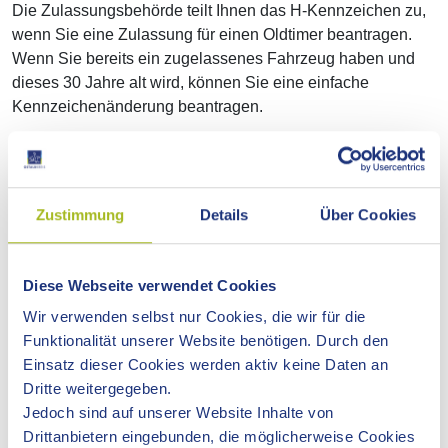
Die Zulassungsbehörde teilt Ihnen das H-Kennzeichen zu,
wenn Sie eine Zulassung für einen Oldtimer beantragen.
Wenn Sie bereits ein zugelassenes Fahrzeug haben und
dieses 30 Jahre alt wird, können Sie eine einfache
Kennzeichenänderung beantragen.
Bei der Zulassung müssen Sie ein Gutachten für die
Einstufung Ihres Fahrzeugs als Oldtimer durch eine amtlich
anerkannte sachverständige Person vorlegen. Im Rahmen
Zustimmung
Details
Über Cookies
dieses Gutachtens wird auch eine Hauptuntersuchung (HU)
durchgeführt.
Auch bei Oldtimern müssen Sie die Kennzeichenschilder
Diese Webseite verwendet Cookies
entsprechend den rechtlichen Vorgaben anbringen.
Wir verwenden selbst nur Cookies, die wir für die
Ausnahmen zur Ausgestaltung und Anbringung müssen
Funktionalität unserer Website benötigen. Durch den
rechtlich zulässig oder in der Zulassungsbescheinigung Teil
Einsatz dieser Cookies werden aktiv keine Daten an
I eingetragen sein.
Dritte weitergegeben.
Jedoch sind auf unserer Website Inhalte von
Drittanbietern eingebunden, die möglicherweise Cookies
Online-Antrag