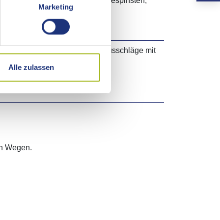
 verpuppen sich die Raupen in Gespinsten,
Marketing
Zu den Symptomen gehören Hautausschläge mit
thma führen. Begleitend treten
Alle zulassen
en Wegen.