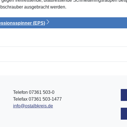
l gegen freifressende, blattfressende Schmetterlingsraupen b
ubschrauber ausgebracht werden.
essionsspinner (EPS)
Telefon 07361 503-0
Telefax 07361 503-1477
info@ostalbkreis.de