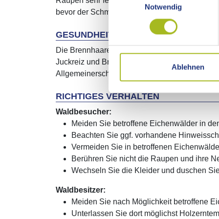
Raupen sehr feine Brennhaare, die leicht brec
Notwendig
bevor der Schmetterling im August schlüpft.
GESUNDHEITLICHE GEFÄHRDUNG
Die Brennhaare der Raupen lösen eine allergi
Juckreiz und Brennen. Reizungen an Mund- un
Ablehnen
Allgemeinerscheinungen wie Schwindel, Fieber
RICHTIGES VERHALTEN
Waldbesucher:
Meiden Sie betroffene Eichenwälder in de
Beachten Sie ggf. vorhandene Hinweisschi
Vermeiden Sie in betroffenen Eichenwälde
Berühren Sie nicht die Raupen und ihre Ne
Wechseln Sie die Kleider und duschen Si
Waldbesitzer:
Meiden Sie nach Möglichkeit betroffene E
Unterlassen Sie dort möglichst Holzernte