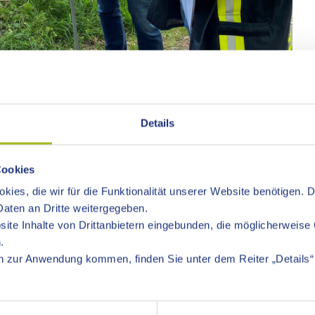
des Eichenprozessionsspinners - Wolf Noack im
samt, Wald und Forstwirtschaft) mit Bürgermeister Bernd
Details
formationen zum Thema zusammengefasst:
Cookies
kies, die wir für die Funktionalität unserer Website benötigen. 
schließlich an Eichen vor, bevorzugt an besonnten Waldränder
aten an Dritte weitergegeben.
den Falters hat in den letzten Jahren deutlich zugenommen. Se
ite Inhalte von Drittanbietern eingebunden, die möglicherweise 
albkreis zu finden. Die letzten Verbreitungshöhepunkte waren 2
.
 zur Anwendung kommen, finden Sie unter dem Reiter „Details“ 
 ihre Eier im oberen Kronenbereich ab. Je nach Witterung schl
fressen und durchlaufen dann sechs Larvenstadien. Ab dem 3. 