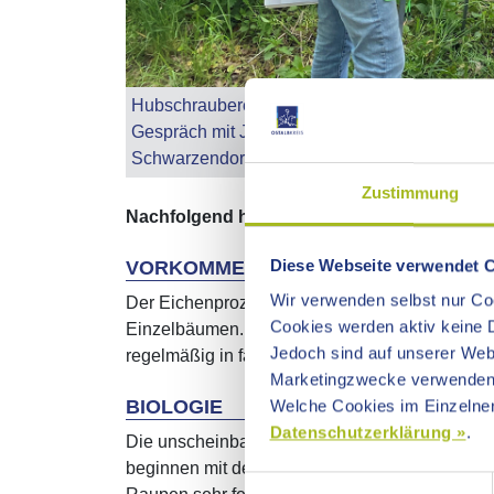
Hubschraubereinsatz 2026 gegen die Raupen 
Gespräch mit Jens-Olaf Weiher (beide Landrat
Schwarzendorf (Stadt Aalen).
Zustimmung
Nachfolgend haben wir die wichtigsten In
Diese Webseite verwendet 
VORKOMMEN
Wir verwenden selbst nur Coo
Der Eichenprozessionsspinner kommt (fast) aus
Cookies werden aktiv keine D
Einzelbäumen. Die Population des wärmelieben
Jedoch sind auf unserer Webs
regelmäßig in fast allen Eichenwäldern im Ost
Marketingzwecke verwenden
BIOLOGIE
Welche Cookies im Einzelnen
Datenschutzerklärung »
.
Die unscheinbaren Falter legen im Spätsommer
beginnen mit dem Laubaustrieb der Eichen zu 
Einwilligungsauswahl