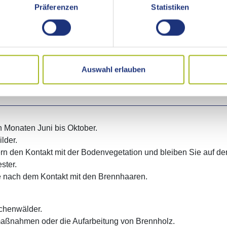
hen und bei günstiger Witterung weitergetragen werden. Ab Juli
Präferenzen
Statistiken
sche Reaktion aus, die sehr unterschiedlich ausfallen kann. 
d Nasenschleimhäuten können zu schmerzhaftem Husten und As
Auswahl erlauben
 und Müdigkeit auf.
n Monaten Juni bis Oktober.
lder.
rn den Kontakt mit der Bodenvegetation und bleiben Sie auf d
ster.
e nach dem Kontakt mit den Brennhaaren.
ichenwälder.
maßnahmen oder die Aufarbeitung von Brennholz.