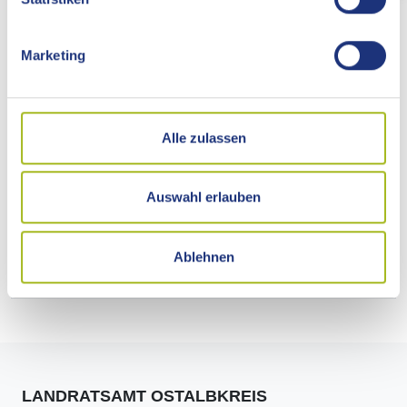
Rechtsbehelf
Marketing
Rechtsgrundlage
Alle zulassen
Freigabevermerk
Auswahl erlauben
Adresse
Ablehnen
Abweichende Kontaktzeiten
LANDRATSAMT OSTALBKREIS