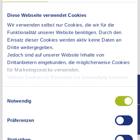
Voraussetzungen
Diese Webseite verwendet Cookies
Wir verwenden selbst nur Cookies, die wir für die
Verfahrensablauf
Funktionalität unserer Website benötigen. Durch den
Einsatz dieser Cookies werden aktiv keine Daten an
Fristen
Dritte weitergegeben.
Jedoch sind auf unserer Website Inhalte von
Drittanbietern eingebunden, die möglicherweise Cookies
Erforderliche Unterlagen
für Marketingzwecke verwenden.
Welche Cookies im Einzelnen zur Anwendung kommen,
Kosten
finden Sie unter dem Reiter „Details“ und in unserer
Datenschutzerklärung »
.
Einwilligungsauswahl
Notwendig
Bearbeitungsdauer
+497
Präferenzen
Vertiefende Informationen
Hinweise
Statistiken