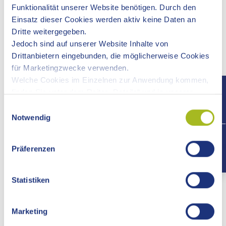
prinzipiell etwa die Hälfte der Pflegekosten durch die
Funktionalität unserer Website benötigen. Durch den
Energiegewinnung gegenfinanziert werden kann.
Einsatz dieser Cookies werden aktiv keine Daten an
Dritte weitergegeben.
Bei einer Pflege von 860 Metern Hecke, entsprechend
Jedoch sind auf unserer Website Inhalte von
4.500 Quadratmeter, wurden über 230 Kubikmeter
Drittanbietern eingebunden, die möglicherweise Cookies
Hackschnitzel mit einem Wärmegehalt von 170 MWh
für Marketingzwecke verwenden.
erzeugt.
Welche Cookies im Einzelnen zur Anwendung kommen,
finden Sie unter dem Reiter „Details“ und in unserer
Datenschutzerklärung »
.
Einwilligungsauswahl
Notwendig
+497
Präferenzen
Statistiken
Previous
Ne
Marketing