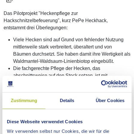
Das Pilotprojekt "Heckenpflege zur
Hackschnitzelbefeuerung", kurz PePe Heckhack,
entstammt drei Überlegungen:
Viele Hecken sind auf Grund von fehlender Nutzung
mittlerweile stark verbreitert, überaltert und von
Bäumen durchsetzt. Sie haben damit ihre Wertigkeit als
Waldmantel-Waldsaum-Linienbiotop eingebüßt.
Die fachgerechte Pflege der Hecken, das
abschnittsweise auf den Stock setzen, ist mit
erheblichen Kosten verbunden.
Zur CO2-neutralen Energieerzeugung wird die
Verbrennung nachwachsender Rohstoffe wie Holz
Zustimmung
Details
Über Cookies
künftig einen wichtigen Beitrag leisten können.
Diese Webseite verwendet Cookies
Als Konsequenz hat der LEV die Hackschnitzelverfeuerung
von Heckenschnittgut untersucht und hierbei ermittelt, dass
Wir verwenden selbst nur Cookies, die wir für die