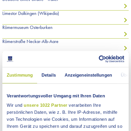
Limestor Dalkingen (Wikipedia)
Römermuseum Osterburken
Römerstraße Neckar-Alb-Aare
Virtuell durch das Limestor Dalkingen
Limesmuseum Aalen
Zustimmung
Details
Anzeigeneinstellungen
Über
Deutscher Limeswanderweg Baden-Württemberg (Broschüre)
Verantwortungsvoller Umgang mit Ihren Daten
Limesinformationszentrum Baden-Württemberg
Wir und
unsere 1022 Partner
verarbeiten Ihre
Bayerisches Limesinformationszentrum
persönlichen Daten, wie z. B. Ihre IP-Adresse, mithilfe
von Technologien wie Cookies, um Informationen auf
Deutsche Limes-Straße (Broschüre)
Ihrem Gerät zu speichern und darauf zuzugreifen und so