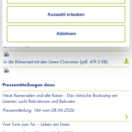
(pdf, 6.1 MB)
Funktionalität unserer Website benötigen. Durch den
Einsatz dieser Cookies werden aktiv keine Daten an
Auswahl erlauben
Limestor Dalkingen (Informationen in französischer Sprache)
Dritte weitergegeben.
(pdf, 6.2 MB)
Jedoch sind auf unserer Website Inhalte von
Ablehnen
Drittanbietern eingebunden, die möglicherweise Cookies
Limestor Dalkingen (Informationen in italienischer Sprache)
für Marketingzwecke verwenden.
(pdf, 6.1 MB)
Welche Cookies im Einzelnen zur Anwendung kommen,
finden Sie unter dem Reiter „Details“ und in unserer
In die Römerzeit mit den Limes-Cicerones (pdf, 419.5 KB)
Datenschutzerklärung »
.
Pressemitteilungen dazu
Neue Kameraden und alte Kaiser - Das römische Bootcamp am
Limestor sucht Rekrutinnen und Rekruten
Pressemitteilung: 146 vom 08.04.2026
Vom Turm zum Tor – Leben am Limes