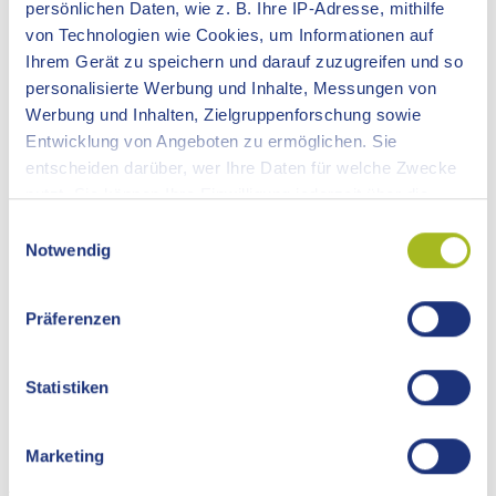
persönlichen Daten, wie z. B. Ihre IP-Adresse, mithilfe
KONTAKT
von Technologien wie Cookies, um Informationen auf
Ihrem Gerät zu speichern und darauf zuzugreifen und so
KARRIERE
personalisierte Werbung und Inhalte, Messungen von
Werbung und Inhalten, Zielgruppenforschung sowie
Entwicklung von Angeboten zu ermöglichen. Sie
ostalbkreis.de
Landratsamt
Soziales
Pflegestützpunkt Ostalbkreis
Veranstaltungen
entscheiden darüber, wer Ihre Daten für welche Zwecke
nutzt. Sie können Ihre Einwilligung jederzeit über die
Cookie-Erklärung oder durch Klicken auf das Privacy
Einwilligungsauswahl
Trigger Symbol ändern oder widerrufen
Notwendig
Veranstaltungen -
Wenn Sie es erlauben, würden wir auch gerne:
Präferenzen
Informationen über Ihre geografische Lage
Pflegestützpunkt Ostalbkreis
erfassen, welche bis auf einige Meter genau sein
können
Statistiken
Ihr Gerät durch aktives Scannen nach
bestimmten Merkmalen (Fingerprinting) identifizieren
Marketing
Externe Links
Erfahren Sie mehr darüber, wie Ihre persönlichen Daten
verarbeitet werden, und legen Sie Ihre Präferenzen im