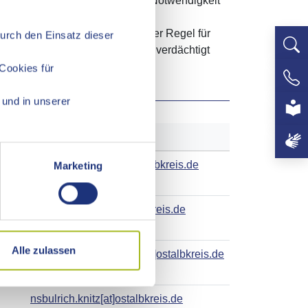
ber die Natur und die Ziele und Notwendigkeit
t. Die Beauftragung erfolgt in der Regel für
Durch den Einsatz dieser
onen, die einer Rechtsverletzung verdächtigt
Cookies für
+497
und in unserer
E-Mail
nsbmelanie.fuchs[at]ostalbkreis.de
Marketing
nsbgeorg.haas[at]ostalbkreis.de
Alle zulassen
nsbhelmut.hessenauer[at]ostalbkreis.de
nsbulrich.knitz[at]ostalbkreis.de