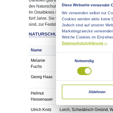
Daneben gibt es auch
Naturschutzwarte
. Zu 
Diese Webseite verwendet 
des Naturschutzes zu informieren.
Im Ostalbkreis sind derzeit ca. 100 ehrenamtli
Wir verwenden selbst nur Coo
fünf Jahre. Sie führen bei ihrer Tätigkeit eine
Cookies werden aktiv keine D
sind, zur Feststellung der Personalien anzuhalt
Jedoch sind auf unserer Webs
Marketingzwecke verwenden
NATURSCHUTZBEAUFTRAGTE IM OSTALB
Welche Cookies im Einzelnen
Datenschutzerklärung »
.
Name
Zuständig für die Gemeinde
Einwilligungsauswahl
Melanie
Oberkochen, Abtsgmünd, VG 
Notwendig
Fuchs
Georg Haas
Ellwangen, Adelmannsfelden, 
Tannhausen, Unterschneidhe
Ablehnen
Helmut
Aalen, Essingen, Hüttlingen
Hessenauer
Ulrich Knitz
Lorch, Schwäbisch Gmünd, Wa