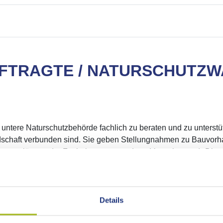
FTRAGTE / NATURSCHUTZW
 untere Naturschutzbehörde fachlich zu beraten und zu unterst
andschaft verbunden sind. Sie geben Stellungnahmen zu Bauvorh
ngsplänen oder Fachplanungen anderer Verwaltungen). Diese f
n Naturschutzbehörde ein.
 tätig und weisungsunabhängig. Sie werden vom Landkreis für f
te in verschiedenen Dienstbezirken tätig.
Details