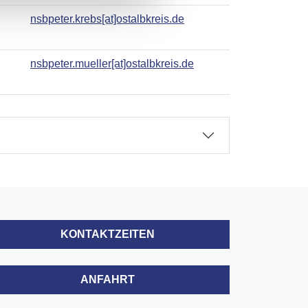
nsbpeter.krebs[at]ostalbkreis.de
nsbpeter.mueller[at]ostalbkreis.de
KONTAKTZEITEN
ANFAHRT