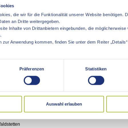
deren Aufgaben gehört es, die Besucher der freien Landschaft ü
Cookies
che Naturschutzwarte von der unteren Naturschutzbehörde bestell
kies, die wir für die Funktionalität unserer Website benötigen. 
n Ausweis über ihre Bestellung mit sich und sind berechtigt, Pers
aten an Dritte weitergegeben.
en.
ite Inhalte von Drittanbietern eingebunden, die möglicherweise 
.
KREIS AB 01.05.2024 (STAND: 09/2025)
 zur Anwendung kommen, finden Sie unter dem Reiter „Details“ 
n
Rosenstein
Präferenzen
Statistiken
Ellenberg, Jagstzell, Neuler, Rainau, Rosenberg, Stödtlen,
im, Wört
Auswahl erlauben
ldstetten