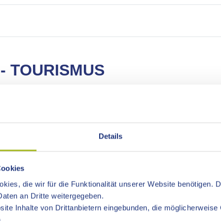
- TOURISMUS
Kunst- und Kulturvereine, die Kulturregion Ostwürttemberg, För
Details
ionale Musikschulakademie Schloss Kapfenburg, Museen, Bibliot
elfalt des kulturellen Lebens im Ostalbkreis.
eise zu diesen touristischen Angeboten.
Cookies
albkreis finden Sie in unserem
Newsroom
.
kies, die wir für die Funktionalität unserer Website benötigen. 
aten an Dritte weitergegeben.
ite Inhalte von Drittanbietern eingebunden, die möglicherweise 
 einen Zeitraum ein:
Oder wählen Sie hier ein Datu
.