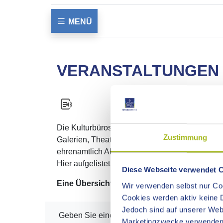
MENÜ
VERANSTALTUNGEN 
Die Kulturbüros der Städte und Gemeinden, die 
Zustimmung
Galerien, Theatervereinigungen, die Internat
ehrenamtlich Aktive sind Garant für die große Vi
Hier aufgelistet finden Sie Veranstaltungshinw
Diese Webseite verwendet 
Eine Übersicht aller Veranstaltungen im Ost
Wir verwenden selbst nur Coo
Cookies werden aktiv keine D
Jedoch sind auf unserer Webs
Geben Sie einen Begriff, eine Rubrik und/oder
Marketingzwecke verwenden