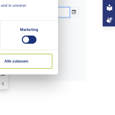
+497
und in unserer
»
Marketing
So
2
9
16
Alle zulassen
23
30
6