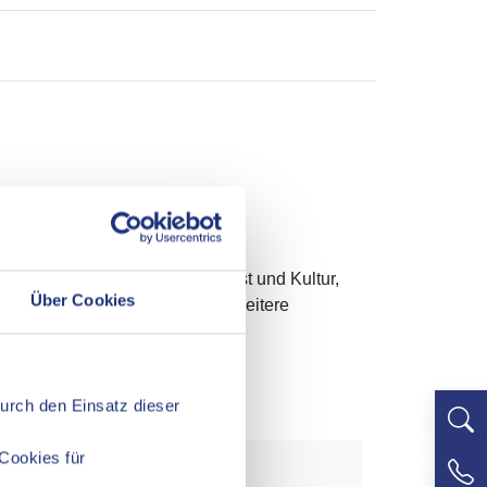
der- und Trägervereine für Kunst und Kultur,
Über Cookies
heken, Hochschulen und viele weitere
Durch den Einsatz dieser
Cookies für
m über den Kalender aus: