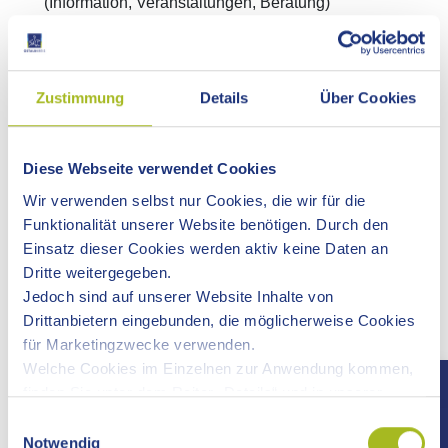
(Information, Veranstaltungen, Beratung)
KONTAKTDATEN
Kontaktstelle Frau und Beruf Ostwürtttemberg
Zustimmung
Details
Über Cookies
Geschäftsstelle Ostalbkreis
Stuttgarter Straße 41
73430 Aalen
Diese Webseite verwendet Cookies
Telefon 07361 503-2415 / 0162 2631236
Wir verwenden selbst nur Cookies, die wir für die
Telefax 07361 503-582415
Funktionalität unserer Website benötigen. Durch den
E-Mail
frau-beruf[at]ostalbkreis.de
Einsatz dieser Cookies werden aktiv keine Daten an
Dritte weitergegeben.
Jedoch sind auf unserer Website Inhalte von
Drittanbietern eingebunden, die möglicherweise Cookies
VERANSTALTUNGEN / TERMINE
für Marketingzwecke verwenden.
Welche Cookies im Einzelnen zur Anwendung kommen,
finden Sie unter dem Reiter „Details“ und in unserer
1 bis 5 von 5 Treffern
Datenschutzerklärung »
.
Einwilligungsauswahl
Notwendig