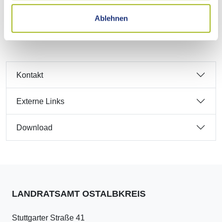
Unsere aktuellen STÄRKE-Angebote finden Sie zum
Ablehnen
Download.
Kontakt
Externe Links
Download
LANDRATSAMT OSTALBKREIS
Stuttgarter Straße 41