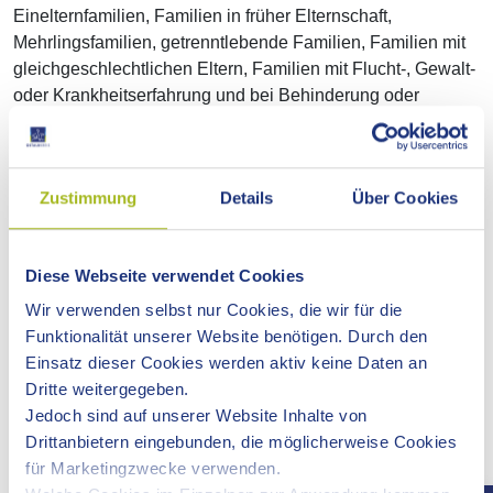
Einelternfamilien, Familien in früher Elternschaft,
Mehrlingsfamilien, getrenntlebende Familien, Familien mit
gleichgeschlechtlichen Eltern, Familien mit Flucht-, Gewalt-
oder Krankheitserfahrung und bei Behinderung oder
Pflegebedürftigkeit eines Familienmitglieds sowie
zugewanderte Familien.
Zustimmung
Details
Über Cookies
Familienbildungsfreizeiten
Mehrtägige Angebote für Familien in besonderen
Lebenssituationen zur Stärkung und Erholung, auch mit
Diese Webseite verwendet Cookies
Übernachtung im eigenen Haushalt.
Wir verwenden selbst nur Cookies, die wir für die
Die
Funktionalität unserer Website benötigen. Durch den
Einsatz dieser Cookies werden aktiv keine Daten an
Dritte weitergegeben.
Jedoch sind auf unserer Website Inhalte von
Drittanbietern eingebunden, die möglicherweise Cookies
für Marketingzwecke verwenden.