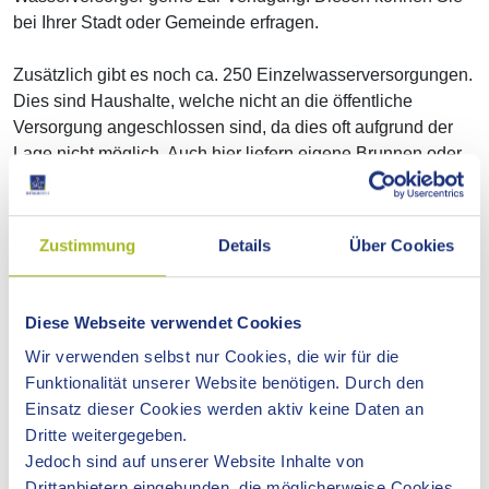
bei Ihrer Stadt oder Gemeinde erfragen.
Zusätzlich gibt es noch ca. 250 Einzelwasserversorgungen.
Dies sind Haushalte, welche nicht an die öffentliche
Versorgung angeschlossen sind, da dies oft aufgrund der
Lage nicht möglich. Auch hier liefern eigene Brunnen oder
Quellen das wertvolle Nass. Einzelwasserversorgungen
unterliegen ebenfalls den Vorgaben der
Trinkwasserverordnung und werden durch den
Zustimmung
Details
Über Cookies
Geschäftsbereich Gesundheit überprüft. Außerdem müssen
die Betreiber dieser Anlagen Trinkwasseruntersuchungen
mindestens einmal jährlich selbst durchführen lassen.
Diese Webseite verwendet Cookies
Wir verwenden selbst nur Cookies, die wir für die
AUFBAU DER TRINKWASSERVERSORGUNG IM
OSTALBKREIS
Funktionalität unserer Website benötigen. Durch den
Einsatz dieser Cookies werden aktiv keine Daten an
Die Trinkwasserversorgung im Ostalbkreis besteht im
Dritte weitergegeben.
Wesentlichen aus den folgenden Komponenten:
Jedoch sind auf unserer Website Inhalte von
Drittanbietern eingebunden, die möglicherweise Cookies