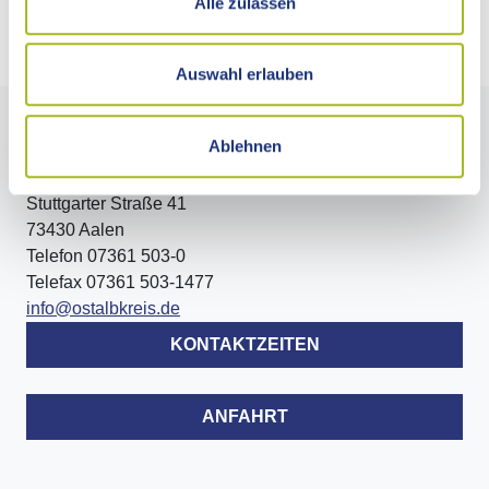
Alle zulassen
Externe Links
Auswahl erlauben
Ablehnen
LANDRATSAMT OSTALBKREIS
Stuttgarter Straße 41
73430 Aalen
Telefon 07361 503-0
Telefax 07361 503-1477
info@ostalbkreis.de
KONTAKTZEITEN
ANFAHRT