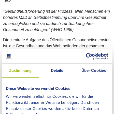
"Gesundheitsförderung ist der Prozess, allen Menschen ein
höheres Maß an Selbstbestimmung über ihre Gesundheit
zu ermöglichen und sie dadurch zur Stärkung ihrer
Gesundheit zu befähigen" (WHO 1986).
Die zentrale Aufgabe des Öffentlichen Gesundheitsdienstes
ist, die Gesundheit und das Wohlbefinden der gesamten
Bevölkerung zu erhalten und zu fördern, damit diese
solange wie möglich an der Gesellschaft aktiv teilhaben
kann.
Zustimmung
Details
Über Cookies
Dies geschieht auf vielerlei Weise, durch: Veranstaltungen,
Beratungen, Gesundheitsaktionen/-maßnahmen, Projekte,
Publikationen, Presse- und Öffentlichkeitsarbeit und vieles
Diese Webseite verwendet Cookies
mehr.
Wir verwenden selbst nur Cookies, die wir für die
Im Rahmen der Gesundheitsförderung sollen zusätzlich die
Funktionalität unserer Website benötigen. Durch den
Lebenswelten der Menschen (z.B. Kommune, Schule,
Einsatz dieser Cookies werden aktiv keine Daten an
Betrieb usw.) so ausgestaltet werden, dass sie diesen den