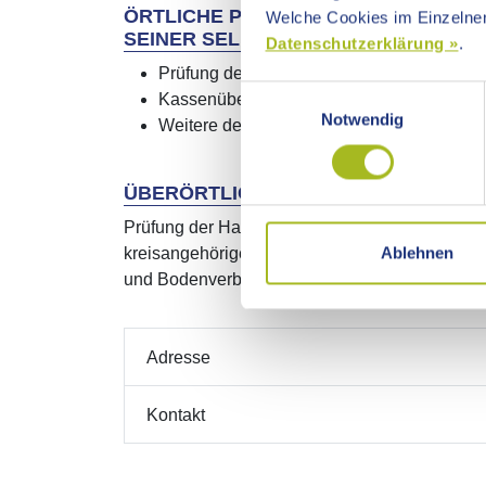
ÖRTLICHE PRÜFUNG DES OSTALBKRE
Welche Cookies im Einzelnen
SEINER SELBSTÄNDIGEN KOMMUNA
Datenschutzerklärung »
.
Prüfung des Jahresabschlusses und des G
Einwilligungsauswahl
Kassenüberwachung
Notwendig
Weitere der Rechnungsprüfung vom Kreis
ÜBERÖRTLICHE PRÜFUNG
Prüfung der Haushalts-, Kassen- und Rechnun
Ablehnen
kreisangehörigen Gemeinden bis 4.000 Einwoh
und Bodenverbänden und Stiftungen.
Adresse
Kontakt