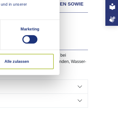
+497
R- UND TREUHANDVERMÖGEN SOWIE
und in unserer
nvorgänge
Marketing
sowie der Vermögensverwaltung bei
Alle zulassen
ungsgemeinschaften, Zweckverbänden, Wasser-