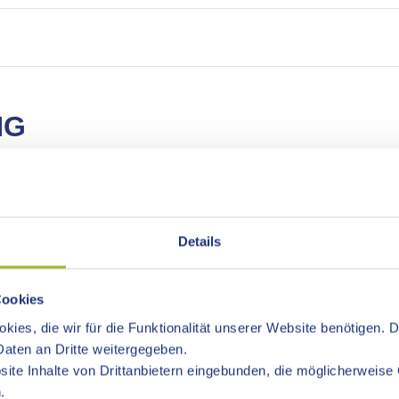
NG
zlichen Auftrag der öffentlichen Finanz- und Rechtmäßigkeitskon
Details
sam und wirtschaftlich erledigt werden. Dabei ist die Rechnu
Cookies
rägt die Stabsstelle Rechnungsprüfung mit der beratenden und 
kies, die wir für die Funktionalität unserer Website benötigen. 
waltungshandelns bei.
aten an Dritte weitergegeben.
ite Inhalte von Drittanbietern eingebunden, die möglicherweise 
h in zwei Fachbereiche:
.