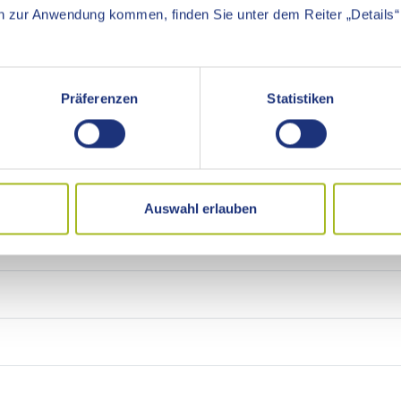
ISES, SEINER EIGENBETRIEBE, SEINER SONDE
 zur Anwendung kommen, finden Sie unter dem Reiter „Details“ 
LANSTALT
esamtabschlusses einschließlich laufende Prüfung der Kasse
Präferenzen
Statistiken
tag übertragene Aufgaben
gsführung, der Wirtschaftsführung und des Rechnungswesens 
Auswahl erlauben
ner, ihrer Sonder- und Treuhandvermögen sowie bei Verwalt