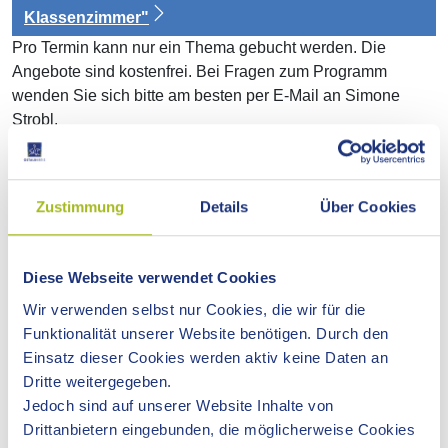
Klassenzimmer"
Pro Termin kann nur ein Thema gebucht werden. Die
Angebote sind kostenfrei. Bei Fragen zum Programm
wenden Sie sich bitte am besten per E-Mail an Simone
Strobl.
Wichtige Informationen
Unterricht im Grünen Klassenzimmer heißt: Lernen in der
Zustimmung
Details
Über Cookies
Natur bei Wind und Wetter. Deshalb sind witterungsgemäße
Kleidung und ausreichender Regen- und Sonnenschutz
wichtig. Wir empfehlen Ihnen daher, Ihre Schülerinnen und
Diese Webseite verwendet Cookies
Schüler bzw. die Eltern im Vorfeld auf das Tragen
Wir verwenden selbst nur Cookies, die wir für die
wetterangepasster Kleidung hinzuweisen.
Funktionalität unserer Website benötigen. Durch den
Einsatz dieser Cookies werden aktiv keine Daten an
Treffpunkt
Dritte weitergegeben.
Sofern keine anderen Angaben gemacht werden, ist der
Jedoch sind auf unserer Website Inhalte von
Treffpunkt für den Kurs das Waldpädagogikzentrum
Drittanbietern eingebunden, die möglicherweise Cookies
Ostalbkreis im Dieter-Paul-Pavillon (Himmelsgarten, 73527