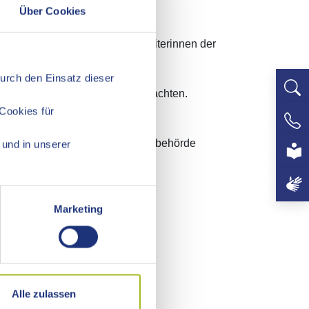
Über Cookies
gsgericht erstatten die Mitarbeiterinnen der
richte.
Durch den Einsatz dieser
enden Verfügungen und zu Vollmachten.
Cookies für
+497
 Mitarbeiterinnen der Betreuungsbehörde
und in unserer
Marketing
reuervorschläge
Alle zulassen