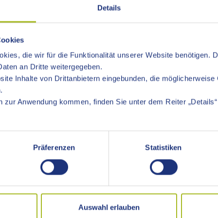
Details
e Betreuungsgerichtshilfe. D.h., auf Aufforderung vom Betreuun
Cookies
rhalb von Betreuungsverfahren Stellungnahmen, sog. Sozialbe
kies, die wir für die Funktionalität unserer Website benötigen. 
euungsbehörde zu Fragen zur rechtlichen Betreuung, zu vorsorg
aten an Dritte weitergegeben.
die Betreuungsbehörde öffentlich beglaubigt werden.
ite Inhalte von Drittanbietern eingebunden, die möglicherweise 
.
chtliche (ehrenamtliche) Betreuerinnen und Betreuer stehen die
 zur Anwendung kommen, finden Sie unter dem Reiter „Details“ 
hörde zusammengefasst:
Präferenzen
Statistiken
des Betreuungsgerichts durch Sachverhaltsermittlungen und Bet
nnen, Betreuern und Bevollmächtigten
ollmachten und Betreuungsverfügungen
dzeichen auf Vorsorgevollmachten und Betreuungsverfügungen
 Auswahl neuer Berufsbetreuer/innen
richt
Auswahl erlauben