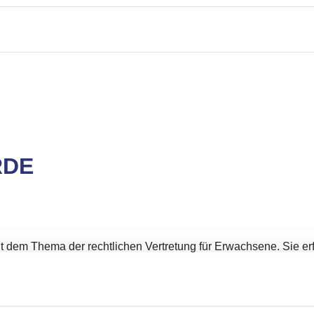
RDE
t dem Thema der rechtlichen Vertretung für Erwachsene. Sie erfü
n zu den Möglichkeiten der rechtlichen Vertretung, der Vollmach
s, welches sich mit der Errichtung von rechtlichen Betreuunge
her Behinderung nicht in der Lage sind, ihre persönlichen oder w