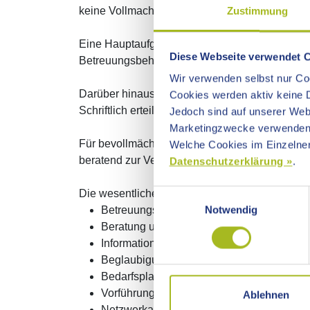
keine Vollmacht erteilt haben.
Zustimmung
Eine Hauptaufgabe der Betreuungsbehörde ist di
Diese Webseite verwendet 
Betreuungsbehörde dem Betreuungsgericht inne
Wir verwenden selbst nur Coo
Darüber hinaus informiert und berät die Betr
Cookies werden aktiv keine D
Schriftlich erteilte Vollmachten können durch 
Jedoch sind auf unserer Webs
Marketingzwecke verwenden
Für bevollmächtigte Personen und bestellte re
Welche Cookies im Einzelnen
beratend zur Verfügung.
Datenschutzerklärung »
.
Die wesentlichen Aufgaben der Betreuungsbe
Einwilligungsauswahl
Notwendig
Betreuungsgerichtshilfe - Unterstützung 
Beratung und Unterstützung von Betreueri
Information und Beratung über Vorsorgev
Beglaubigung von Unterschriften und Han
Bedarfsplanung, Eignungsbeurteilung und
Vorführungsaufgaben für das Betreuungsge
Ablehnen
Netzwerkarbeit