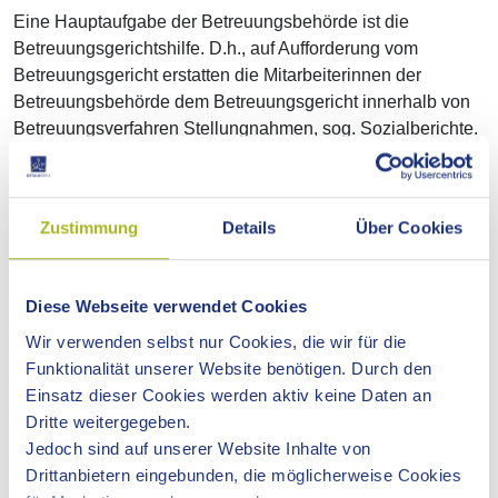
Eine Hauptaufgabe der Betreuungsbehörde ist die
Betreuungsgerichtshilfe. D.h., auf Aufforderung vom
Betreuungsgericht erstatten die Mitarbeiterinnen der
Betreuungsbehörde dem Betreuungsgericht innerhalb von
Betreuungsverfahren Stellungnahmen, sog. Sozialberichte.
Darüber hinaus informiert und berät die Betreuungsbehörde
zu Fragen zur rechtlichen Betreuung, zu vorsorgenden
Zustimmung
Details
Über Cookies
Verfügungen und zu Vollmachten. Schriftlich erteilte
Vollmachten können durch die Betreuungsbehörde
öffentlich beglaubigt werden.
Diese Webseite verwendet Cookies
Wir verwenden selbst nur Cookies, die wir für die
Für bevollmächtigte Personen und bestellte rechtliche
Funktionalität unserer Website benötigen. Durch den
(ehrenamtliche) Betreuerinnen und Betreuer stehen die
Einsatz dieser Cookies werden aktiv keine Daten an
Mitarbeiterinnen der Betreuungsbehörde beratend zur
Dritte weitergegeben.
Verfügung.
Jedoch sind auf unserer Website Inhalte von
Drittanbietern eingebunden, die möglicherweise Cookies
Die wesentlichen Aufgaben der Betreuungsbehörde