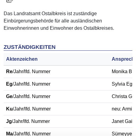
Das Landratsamt Ostalbkreis ist zuständige
Einbürgerungsbehörde für alle ausländischen
Einwohnerinnen und Einwohner des Ostalbkreises.
ZUSTÄNDIGKEITEN
Aktenzeichen
Ansprech
Re
/Jahr/lfd. Nummer
Monika Blo
Eg
/Jahr/lfd. Nummer
Sylvia Ege
Ge
/Jahr/lfd. Nummer
Christa Ge
Ku
/Jahr/lfd. Nummer
neu: Armin 
Jg
/Jahr/lfd. Nummer
Janet Gais
Ma
/Jahr/lfd. Nummer
Sümeyye M