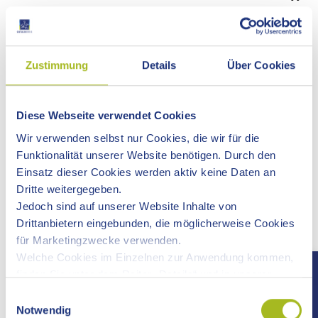
Ti
/Jahr/lfd. Nummer
Armin Tilli
Zustimmung
Details
Über Cookies
Beratungen ohne Antragstellung erfolgen ausschließlich
per
E-Mail
oder telefonisch zu unseren Telefonzeiten.
Persönliche Vorsprachen sind nur während eines laufenden
Diese Webseite verwendet Cookies
Verfahrens möglich. Hierfür ist eine vorherige
Wir verwenden selbst nur Cookies, die wir für die
Terminvereinbarung
zwingend erforderlich.
Funktionalität unserer Website benötigen. Durch den
Einsatz dieser Cookies werden aktiv keine Daten an
Telefonzeiten:
Dritte weitergegeben.
Montag, Dienstag, Mittwoch, Freitag 10:30-11:30 Uhr
Jedoch sind auf unserer Website Inhalte von
Drittanbietern eingebunden, die möglicherweise Cookies
HINWEIS
für Marketingzwecke verwenden.
Ihre Einbürgerung können Sie über die folgenden Online-
Welche Cookies im Einzelnen zur Anwendung kommen,
Anträge beantragen.
finden Sie unter dem Reiter „Details“ und in unserer
Nach Antragstellung müssen Sie mit einer Bearbeitungszeit
Datenschutzerklärung »
.
Einwilligungsauswahl
von bis zu
24 Monaten
rechnen.
Notwendig