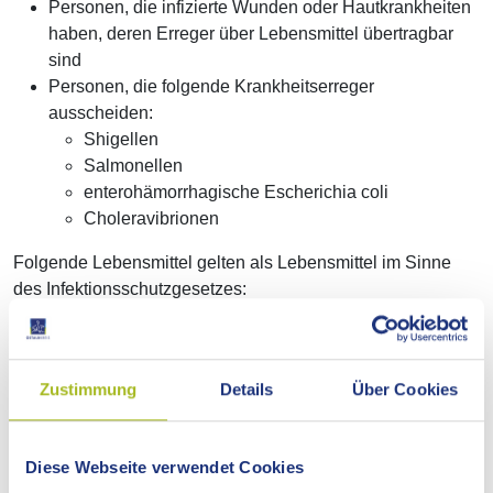
Personen, die infizierte Wunden oder Hautkrankheiten
haben, deren Erreger über Lebensmittel übertragbar
sind
Personen, die folgende Krankheitserreger
ausscheiden:
Shigellen
Salmonellen
enterohämorrhagische Escherichia coli
Choleravibrionen
Folgende Lebensmittel gelten als Lebensmittel im Sinne
des Infektionsschutzgesetzes:
Fleisch, Geflügelfleisch und Erzeugnisse daraus
Milch und Produkte auf Milchbasis
Fische, Krebse, Weichtiere sowie Erzeugnisse daraus
Zustimmung
Details
Über Cookies
Eiprodukte
Säuglings- und Kleinkindernahrung
Speiseeis und Speiseeishalberzeugnisse
Diese Webseite verwendet Cookies
Backwaren mit nicht durchgebackener oder nicht