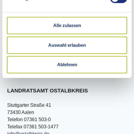
eine kleine Feierstunde an der Dampflok statt. Landrat
Pavel ehrte die langjährigen ehrenamtlichen Mitglieder der
"Aktion 23 029" für ihren tatkräftigen Einsatz und begrüßte
Alle zulassen
eine neue Eisenbahner-Generation, die auch in Zukunft die
Erinnerung an die Ära der Dampflok bewahren wird.
Auswahl erlauben
Download
Ablehnen
LANDRATSAMT OSTALBKREIS
Stuttgarter Straße 41
73430 Aalen
Telefon 07361 503-0
Telefax 07361 503-1477
info@ostalbkreis.de