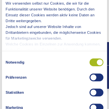
beeindruckendes Technikdenkmal, aber auch als
Wir verwenden selbst nur Cookies, die wir für die
Erinnerung an die lange Eisenbahnertradition in Aalen.
Funktionalität unserer Website benötigen. Durch den
Einsatz dieser Cookies werden aktiv keine Daten an
Dritte weitergegeben.
Jedoch sind auf unserer Website Inhalte von
Drittanbietern eingebunden, die möglicherweise Cookies
für Marketingzwecke verwenden.
Welche Cookies im Einzelnen zur Anwendung kommen,
finden Sie unter dem Reiter „Details“ und in unserer
Datenschutzerklärung »
.
Previous
Ne
Einwilligungsauswahl
Notwendig
+497
Präferenzen
Die Lok 23029 vor dem Aalener Berufsschulzentrum
Statistiken
Um diesen Anlass gebührend zu würdigen, fand am
Samstag, 1. August 2020 bei sommerlichen Temperaturen
Marketing