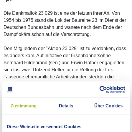
Die Denkmallok 23 029 ist eine der letzten ihrer Art. Von
1954 bis 1975 stand die Lok der Baureihe 23 im Dienst der
Deutschen Bundesbahn und wartete nach dem Ende der
Dampflokära schon auf die Verschrottung.
Den Mitgliedern der "Aktion 23 029" ist zu verdanken, dass
es anders kam. Auf Initiative der Eisenbahnersöhne
Bernhard Hildebrand (sen.) und Erwin Hafner engagierten
sich fast zwei Dutzend Helfer für die Rettung der Lok.
Tausende ehrenamtliche Arbeitsstunden steckten die
Aalener Eisenbahnfreunde um Siegfried Kieninger und
Ludwig Raubacher in die Restaurierung, bis die Dampflok
am 30. August 1980 runderneuert an den Landkreis
übergeben wurde.
Zustimmung
Details
Über Cookies
Seit mittlerweile vier Jahrzehnten steht die 23 029 nun vor
dem Aalener Berufsschulzentrum – als ein
Diese Webseite verwendet Cookies