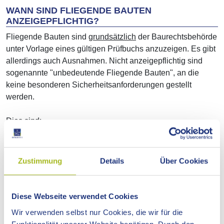
WANN SIND FLIEGENDE BAUTEN
ANZEIGEPFLICHTIG?
Fliegende Bauten sind
grundsätzlich
der Baurechtsbehörde
unter Vorlage eines gültigen Prüfbuchs anzuzeigen. Es gibt
allerdings auch Ausnahmen. Nicht anzeigepflichtig sind
sogenannte "unbedeutende Fliegende Bauten", an die
keine besonderen Sicherheitsanforderungen gestellt
werden.
Dies sind:
Zelte
mit einer Grundfläche des einzelnen Zelts bis 75
m² oder
Zustimmung
Details
Über Cookies
im Verbund aus mehreren einzelnen Zelten
aufgestellt mit einer Grundfläche von insgesamt
weniger als 75 m² und einem Abstand einzelner
Diese Webseite verwendet Cookies
Verbünde zueinander von mehr als 2 m,
Wir verwenden selbst nur Cookies, die wir für die
Bühnen einschließlich Überdachungen und sonstiger