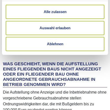
anzuzeigen.
Alle zulassen
ERFOLGT EINE ABNAHME?
Die Baurechtsbehörde bzw. die zuständige
Auswahl erlauben
Kreisbaumeisterstelle kann im Einzelfall die
lnbetriebnahme von einer Gebrauchsabnahme vor Ort
abhängig machen. Die Entscheidung über eine
Ablehnen
Gebrauchsabnahme wird in der Regel bei der Anzeige
getroffen.
WAS GESCHIEHT, WENN DIE AUFSTELLUNG
EINES FLIEGENDEN BAUS NICHT ANGEZEIGT
ODER EIN FLIEGENDER BAU OHNE
ANGEORDNETE GEBRAUCHSABNAHME IN
BETRIEB GENOMMEN WIRD?
Die Aufstellung ohne Anzeige und die lnbetriebnahme ohne
vorgeschriebene Gebrauchsabnahme stellen
Ordnungswidrigkeiten dar, die mit Bußgeldern bis zu
100.000 Euro geahndet werden können.