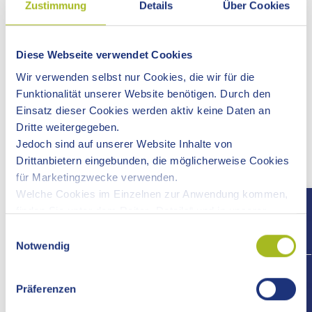
Zustimmung
Details
Über Cookies
E-Mail:
simon.gerstel@drk-aalen.de
Diese Webseite verwendet Cookies
Wir verwenden selbst nur Cookies, die wir für die
Stadt Bopfingen
Funktionalität unserer Website benötigen. Durch den
IPF EXPRESS
Einsatz dieser Cookies werden aktiv keine Daten an
OVA-Betriebshof
Dritte weitergegeben.
Jedoch sind auf unserer Website Inhalte von
Angebot:
Drittanbietern eingebunden, die möglicherweise Cookies
Fahrdienst
für Marketingzwecke verwenden.
Weitere Informationen:
Welche Cookies im Einzelnen zur Anwendung kommen,
Adresse: Wiesmühlstraße 4, 73441 Bopfingen
finden Sie unter dem Reiter „Details“ und in unserer
E-Mail:
info@ipf-express.de
Datenschutzerklärung »
.
Einwilligungsauswahl
Internet:
zur Homepage >>
Notwendig
+497
Präferenzen
Stadt Bopfingen