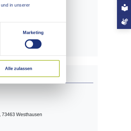
+497
und in unserer
3 Westhausen
Marketing
usen.de
Alle zulassen
8, 73463 Westhausen